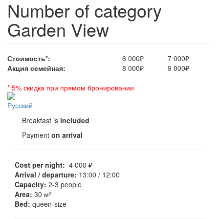
Number of category
here
Garden View
Стоимость*:
6 000₽
7 000₽
Акция семейная:
8 000₽
9 000₽
* 5% скидка при прямом бронировании
Breakfast is
included
Payment
on arrival
Cost per night:
4 000 ₽
Arrival / departure:
13:00 / 12:00
Capacity:
2-3 people
Area:
30 м²
Bed:
queen-size