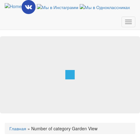
Skip
to
main
content
Toggl
navig
You
Главная
»
Number of category Garden View
are